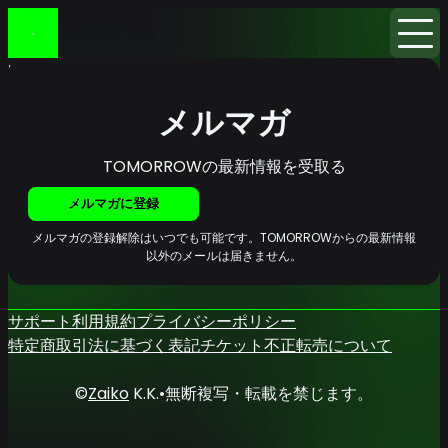
Home
ニュース
メルマガ
メルマガ
TOMORROWの最新情報を受取る
メルマガに登録
メルマガの登録解除はいつでも可能です。TOMORROWからの最新情報
以外のメールは届きません。
サポート
利用規約
プライバシーポリシー
特定商取引法に基づく表記
チケット不正転売について
©
Zaiko
K.K.
•
無断複写・転載を禁じます。